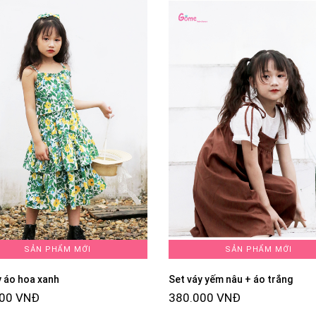
SẢN PHẨM MỚI
SẢN PHẨM MỚI
y áo hoa xanh
Set váy yếm nâu + áo trắng
000 VNĐ
380.000 VNĐ