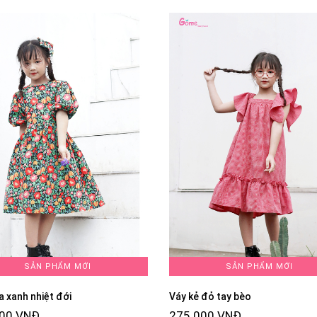
SẢN PHẨM MỚI
SẢN PHẨM MỚI
a xanh nhiệt đới
Váy kẻ đỏ tay bèo
000 VNĐ
275.000 VNĐ