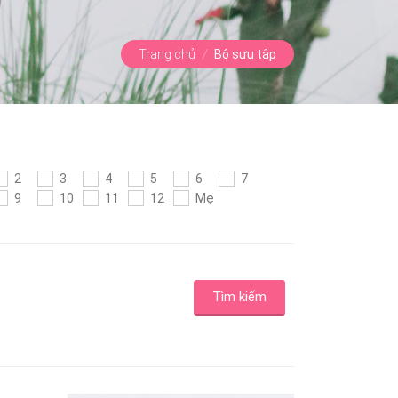
Trang chủ
/
Bộ sưu tập
2
3
4
5
6
7
9
10
11
12
Mẹ
Tìm kiếm