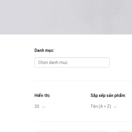
Danh mục:
Hiển thị:
Sắp xếp sản phẩm:
20
Tên (A > Z)