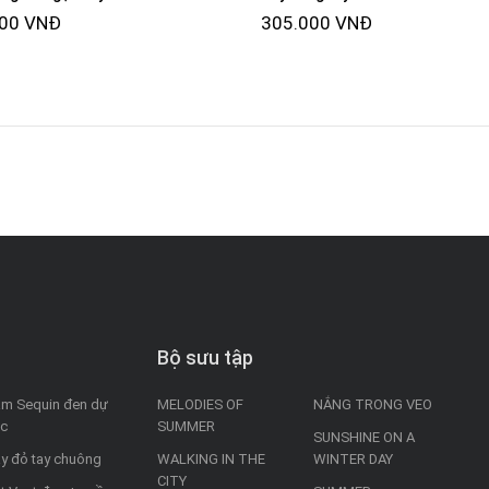
000 VNĐ
305.000 VNĐ
Bộ sưu tập
m Sequin đen dự
MELODIES OF
NẮNG TRONG VEO
ệc
SUMMER
SUNSHINE ON A
y đỏ tay chuông
WALKING IN THE
WINTER DAY
CITY