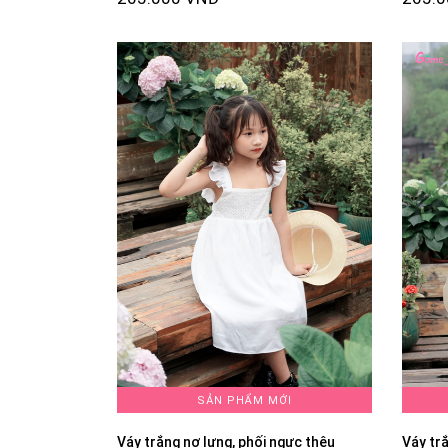
SẢN PHẨM MỚI
Váy trắng nơ lưng, phối ngực thêu
Váy tr