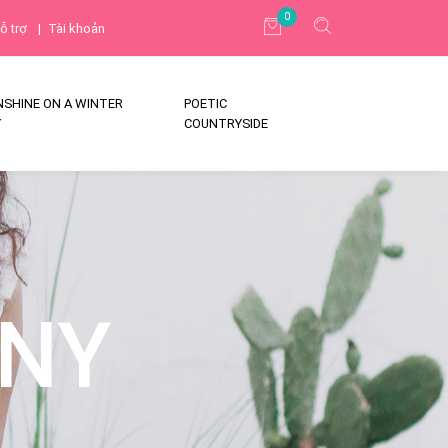
0
ỗ trợ
|
Tài khoản
NSHINE ON A WINTER
POETIC
Y
COUNTRYSIDE
NY