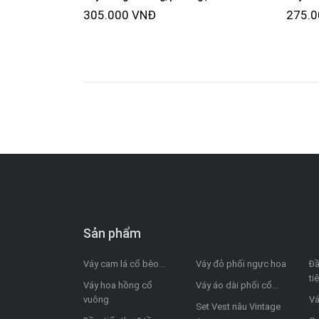
305.000 VNĐ
275.
Sản phẩm
Váy cam lá cổ bèo...
Váy đỏ phối ngực hoa
Đầ
ti
Váy hoa hồng cổ
Váy áo dài phối cổ...
vuông
Vá
Set Vest nâu Vintage