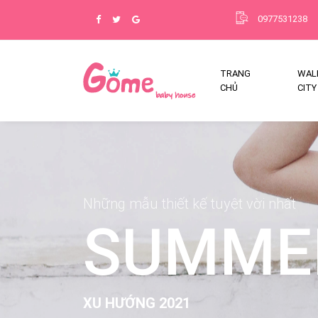
0977531238
TRANG
WALK
CHỦ
CITY
Những mẫu thiết kế tuyệt vời nhất
SUMME
XU HƯỚNG 2021