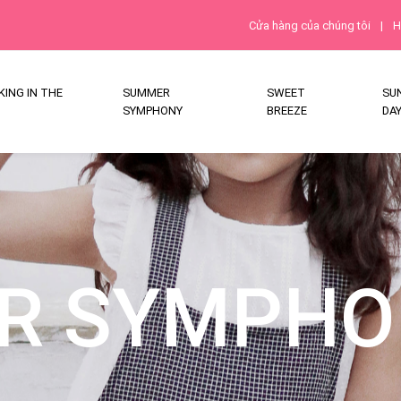
Cửa hàng của chúng tôi
|
H
ING IN THE
SUMMER
SWEET
SU
SYMPHONY
BREEZE
DA
R SYMPHO