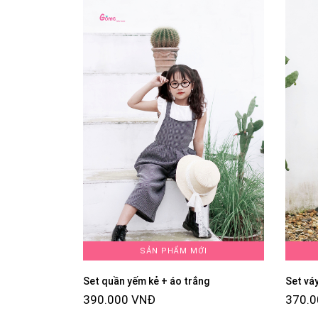
SẢN PHẨM MỚI
Set quần yếm kẻ + áo trắng
Set vá
390.000 VNĐ
370.