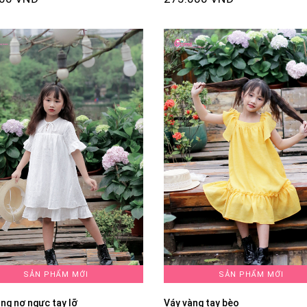
SẢN PHẨM MỚI
SẢN PHẨM MỚI
ắng nơ ngực tay lỡ
Váy vàng tay bèo