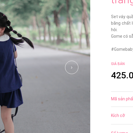
Set váy quầ
bằng chất 
hôi.
Gome có sẵn
#Gomebaby
GIÁ BÁN
425.
Mã sản ph
Kích cỡ