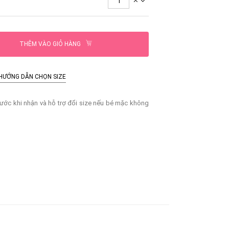
THÊM VÀO GIỎ HÀNG
HƯỚNG DẪN CHỌN SIZE
ước khi nhận và hỗ trợ đổi size nếu bé mặc không