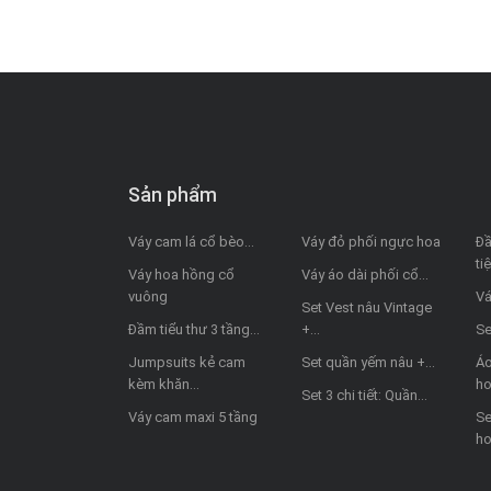
Sản phẩm
Váy cam lá cổ bèo...
Váy đỏ phối ngực hoa
Đầ
ti
Váy hoa hồng cổ
Váy áo dài phối cổ...
vuông
Vá
Set Vest nâu Vintage
Đầm tiểu thư 3 tầng...
+...
Se
Jumpsuits kẻ cam
Set quần yếm nâu +...
Áo
kèm khăn...
h
Set 3 chi tiết: Quần...
Váy cam maxi 5 tầng
Se
ho