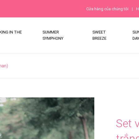
Cửa hàng của chúng tôi
|
H
ING IN THE
SUMMER
SWEET
SU
SYMPHONY
BREEZE
DA
han)
Set 
trắn