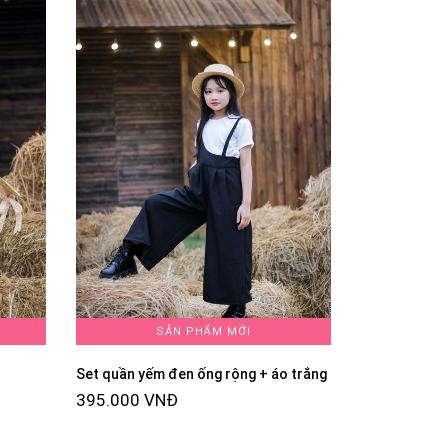
SẢN PHẨM MỚI
Set quần yếm đen ống rộng + áo trắng
395.000 VNĐ