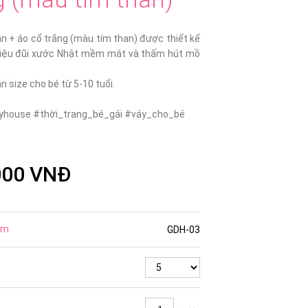
n + áo cổ trắng (màu tím than) được thiết kế
liệu đũi xước Nhật mềm mát và thấm hút mồ
 size cho bé từ 5-10 tuổi.
house #thời_trang_bé_gái #váy_cho_bé
000 VNĐ
ẩm
GDH-03