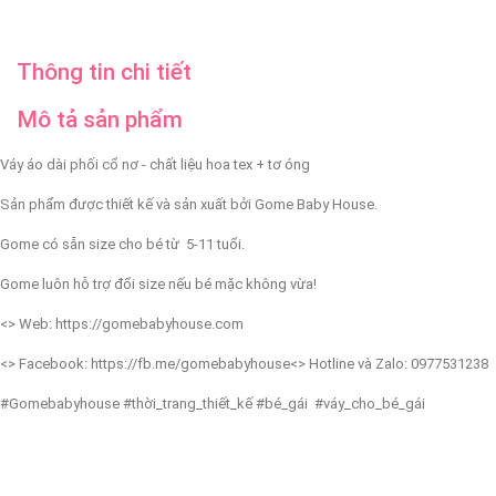
Thông tin chi tiết
Mô tả sản phẩm
Váy áo dài phối cổ nơ - chất liệu hoa tex + tơ óng
Sản phẩm được thiết kế và sản xuất bởi Gome Baby House.
Gome có sẵn size cho bé từ 5-11 tuổi.
Gome luôn hỗ trợ đổi size nếu bé mặc không vừa!
<> Web: https://gomebabyhouse.com
<> Facebook: https://fb.me/gomebabyhouse
<> Hotline và Zalo: 0977531238
#Gomebabyhouse #thời_trang_thiết_kế #bé_gái #váy_cho_bé_gái