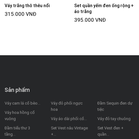
Váy trắng thô thêu nổi
Set quần yếm đen ống rộng +
áo trắng
315.000 VNĐ
395.000 VNĐ
Sản phẩm
Váy cam lá cổ bèo...
Váy đỏ phối ngực
Đầm Sequin đen dự
hoa
tiệc
Váy hoa hồng cổ
vuông
Váy áo dài phối cổ...
Váy đỏ tay chuông
Đầm tiểu thư 3
Set Vest nâu Vintage
Set Vest đen +
tầng...
+...
quần...