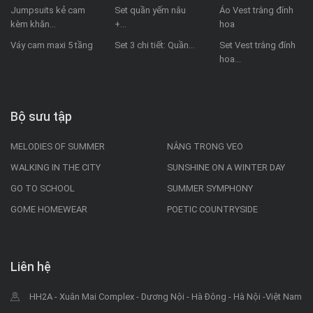
Jumpsuits kẻ cam
Set quần yếm nâu
Áo Vest trắng đính
kèm khăn...
+...
hoa
Váy cam maxi 5 tầng
Set 3 chi tiết: Quần...
Set Vest trắng đính
hoa...
Bộ sưu tập
MELODIES OF SUMMER
NẮNG TRONG VEO
WALKING IN THE CITY
SUNSHINE ON A WINTER DAY
GO TO SCHOOL
SUMMER SYMPHONY
GOME HOMEWEAR
POETIC COUNTRYSIDE
Liên hệ
HH2A - Xuân Mai Complex - Dương Nội - Hà Đông - Hà Nội -Việt Nam