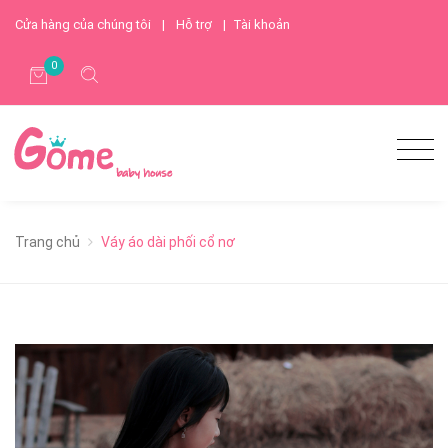
Cửa hàng của chúng tôi
|
Hỗ trợ
|
Tài khoản
0
Trang chủ
Váy áo dài phối cổ nơ