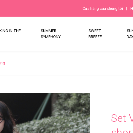
Cửa hàng của chúng tôi
|
H
ING IN THE
SUMMER
SWEET
SU
SYMPHONY
BREEZE
DA
ưng
Set 
shor