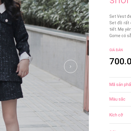
Set Vest đe
Set đồ rất
tiết. Mẹ yê
Gome có sẵn
GIÁ BÁN
700.
Mã sản ph
Màu sắc
Kích cỡ