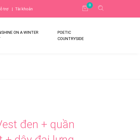
0
ỗ trợ
|
Tài khoản
NSHINE ON A WINTER
POETIC
Y
COUNTRYSIDE
Vest đen + quần
t + dây đai lưng