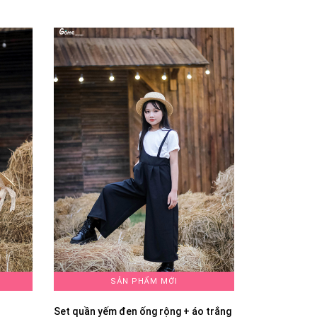
SẢN PHẨM MỚI
Set quần yếm đen ống rộng + áo trắng