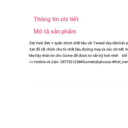
Thông tin chi tiết
Mô tả sản phẩm
Set Vest đen + quần short chất liệu vải Tweed dày dặn
Sản p
Set đồ rất chỉnh chu từ chất liệu,đường may và các chi tiết.
Mẹ hãy nhắn tin cho Gome để được tư vấn kỹ hơn nhé!
Để biế
<> Hotline và Zalo: 0977531238
#Gomebabyhouse #thời_tran