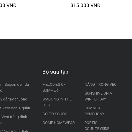
000 VNĐ
315.000 VNĐ
Bộ sưu tập
m Sequin đen dự
MELODIES OF
NẮNG TRONG VEO
ệc
SUMMER
SUNSHINE ON A
y đỏ tay chuông
WALKING IN THE
WINTER DAY
CITY
t Vest đen + quần...
SUMMER
GO TO SCHOOL
SYMPHONY
 Vest trắng đính
oa
GOME HOMEWEAR
POETIC
COUNTRYSIDE
t Vest trắng đính