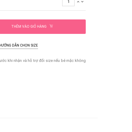
THÊM VÀO GIỎ HÀNG
HƯỚNG DẪN CHỌN SIZE
ước khi nhận và hỗ trợ đổi size nếu bé mặc không