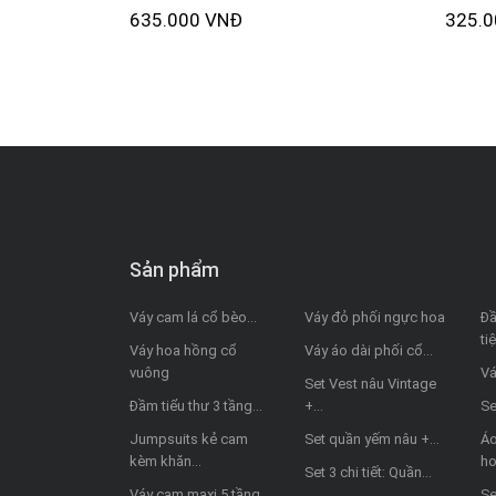
635.000 VNĐ
325.
Sản phẩm
Váy cam lá cổ bèo...
Váy đỏ phối ngực hoa
Đầ
ti
Váy hoa hồng cổ
Váy áo dài phối cổ...
vuông
Vá
Set Vest nâu Vintage
Đầm tiểu thư 3 tầng...
+...
Se
Jumpsuits kẻ cam
Set quần yếm nâu +...
Áo
kèm khăn...
h
Set 3 chi tiết: Quần...
Váy cam maxi 5 tầng
Se