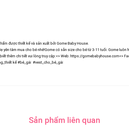
hẩm được thiết kế và sản xuất bởi Gome Baby House.
 Mẹ yên tâm mua cho bé nhé!
Gome có sẵn size cho bé từ 3-11 tuổi.
Gome luôn h
t thêm chi tiết vui lòng truy cập:
<> Web: https://gomebabyhouse.com
<> Fa
g_thiết kế #bé_gái #vest_cho_bé_gái
Sản phẩm liên quan