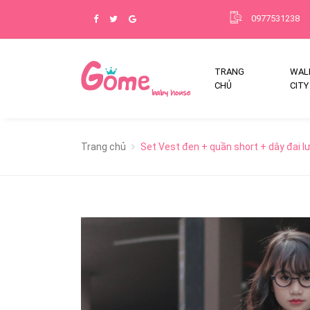
0977531238
TRANG
WALK
CHỦ
CITY
Trang chủ
Set Vest đen + quần short + dây đai l