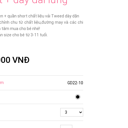
n + quần short chất liệu vải Tweed dày dặn
 chỉnh chu từ chất liệu,đường may và các chi
n tâm mua cho bé nhé!
 size cho bé từ 3-11 tuổi.
000 VNĐ
ẩm
GD22-10