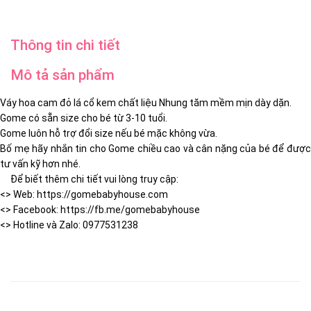
Thông tin chi tiết
Mô tả sản phẩm
Váy hoa cam đỏ lá cổ kem chất liệu Nhung tăm mềm mịn dày dặn.
Gome có sẵn size cho bé từ 3-10 tuổi.
Gome luôn hỗ trợ đổi size nếu bé mặc không vừa.
Bố mẹ hãy nhắn tin cho Gome chiều cao và cân nặng của bé để được
tư vấn kỹ hơn nhé.
Để biết thêm chi tiết vui lòng truy cập:
<> Web: https://gomebabyhouse.com
<> Facebook: https://fb.me/gomebabyhouse
<> Hotline và Zalo: 0977531238