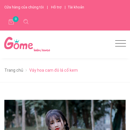
Cửa hàng của chúng tôi
|
Hỗ trợ
|
Tài khoản
0
Trang chủ
Váy hoa cam đỏ lá cổ kem