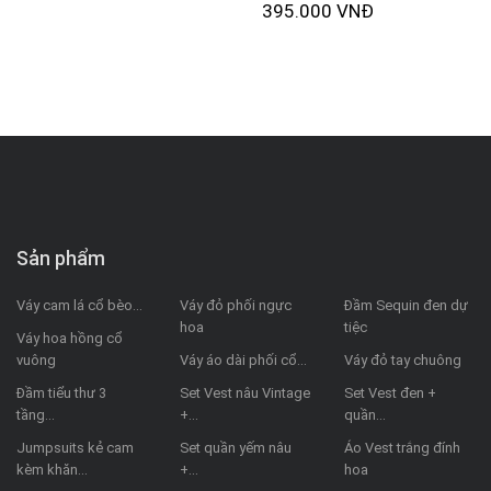
395.000 VNĐ
Sản phẩm
Váy cam lá cổ bèo...
Váy đỏ phối ngực
Đầm Sequin đen dự
hoa
tiệc
Váy hoa hồng cổ
vuông
Váy áo dài phối cổ...
Váy đỏ tay chuông
Đầm tiểu thư 3
Set Vest nâu Vintage
Set Vest đen +
tầng...
+...
quần...
Jumpsuits kẻ cam
Set quần yếm nâu
Áo Vest trắng đính
kèm khăn...
+...
hoa