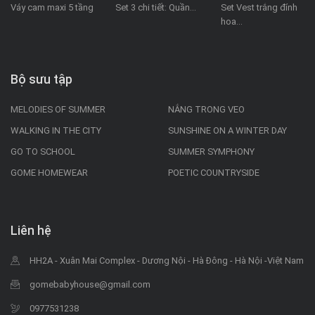
Váy cam maxi 5 tầng
Set 3 chi tiết: Quần...
Set Vest trắng đính
hoa...
Bộ sưu tập
MELODIES OF SUMMER
NẮNG TRONG VEO
WALKING IN THE CITY
SUNSHINE ON A WINTER DAY
GO TO SCHOOL
SUMMER SYMPHONY
GOME HOMEWEAR
POETIC COUNTRYSIDE
Liên hệ
HH2A - Xuân Mai Complex - Dương Nội - Hà Đông - Hà Nội -Việt Nam
gomebabyhouse@gmail.com
0977531238