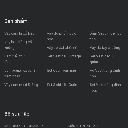
Sản phẩm
Váy cam lá cổ bèo...
Váy đỏ phối ngực
Đầm Sequin đen dự
hoa
tiệc
Váy hoa hồng cổ
vuông
Váy áo dài phối cổ...
Váy đỏ tay chuông
Đầm tiểu thư 3
Set Vest nâu Vintage
Set Vest đen +
tầng...
+...
quần...
Jumpsuits kẻ cam
Set quần yếm nâu
Áo Vest trắng đính
kèm khăn...
+...
hoa
Váy cam maxi 5 tầng
Set 3 chi tiết: Quần...
Set Vest trắng đính
hoa...
Bộ sưu tập
MELODIES OF SUMMER
NẮNG TRONG VEO