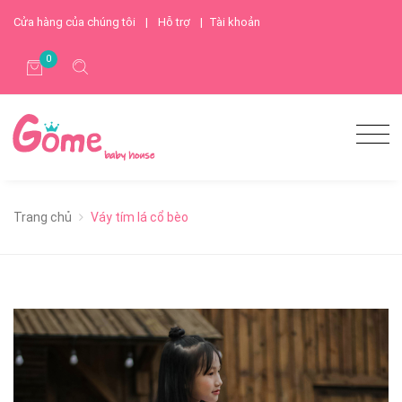
Cửa hàng của chúng tôi
|
Hỗ trợ
|
Tài khoản
0
Trang chủ
Váy tím lá cổ bèo