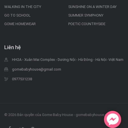
WALKING IN THE CITY
SUNSHINE ON A WINTER DAY
GO TO SCHOOL
SUMMER SYMPHONY
GOME HOMEWEAR
POETIC COUNTRYSIDE
Liên hệ
HH2A - Xuân Mai Complex - Dương Nội - Hà Đông - Hà Nội -Việt Nam
gomebabyhouse@gmail.com
0977531238
© 2026 Bản quyền của Gome Baby House - gomebabyhouse.com