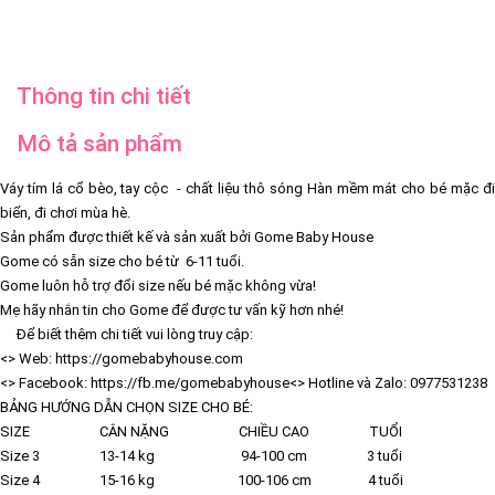
Thông tin chi tiết
Mô tả sản phẩm
Váy tím lá cổ bèo, tay cộc - chất liệu thô sóng Hàn mềm mát cho bé mặc đi
biển, đi chơi mùa hè.
Sản phẩm được thiết kế và sản xuất bởi Gome Baby House
Gome có sẵn size cho bé từ 6-11 tuổi.
Gome luôn hỗ trợ đổi size nếu bé mặc không vừa!
Mẹ hãy nhắn tin cho Gome để được tư vấn kỹ hơn nhé!
Để biết thêm chi tiết vui lòng truy cập:
<> Web: https://gomebabyhouse.com
<> Facebook: https://fb.me/gomebabyhouse
<> Hotline và Zalo: 0977531238
BẢNG HƯỚNG DẪN CHỌN SIZE CHO BÉ:
SIZE CÂN NẶNG CHIỀU CAO TUỔI
Size 3 13-14 kg 94-100 cm 3 tuổi
Size 4 15-16 kg 100-106 cm 4 tuổi