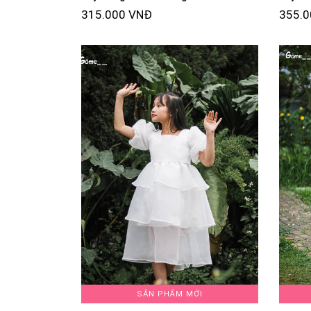
315.000 VNĐ
355.
SẢN PHẨM MỚI