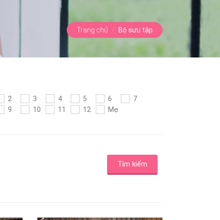
Trang chủ
/
Bộ sưu tập
2
3
4
5
6
7
9
10
11
12
Mẹ
Tìm kiếm