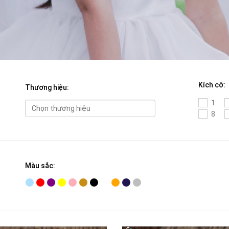
Kích cỡ:
Thương hiệu:
1
8
Màu sắc: