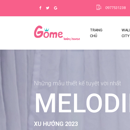
0977531238
TRANG
WALK
CHỦ
CITY
Những mẫu thiết kế tuyệt vời nhất
MELODI
XU HƯỚNG 2023