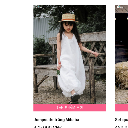
SẢN PHẨM MỚI
Jumpsuits trắng Alibaba
Set qu
375.000 VNĐ
450.