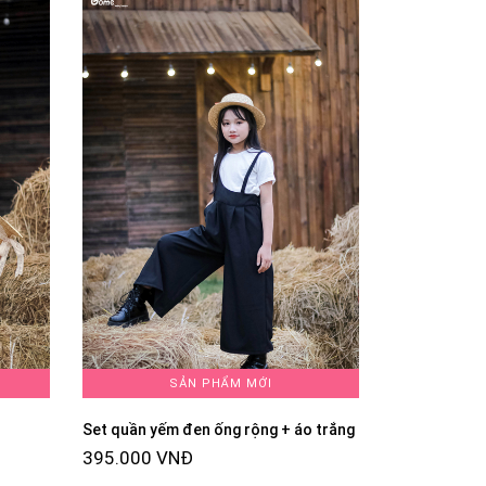
SẢN PHẨM MỚI
Set quần yếm đen ống rộng + áo trắng
395.000 VNĐ