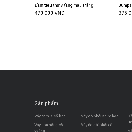
Đầm tiểu thư 3 tầng màu trắng
Jumpsu
470.000 VNĐ
375.
Sản phẩm
Váy cam lá cổ bèo...
Váy đỏ phối ngực hoa
Đầ
ti
Váy hoa hồng cổ
Váy áo dài phối cổ...
vuông
Vá