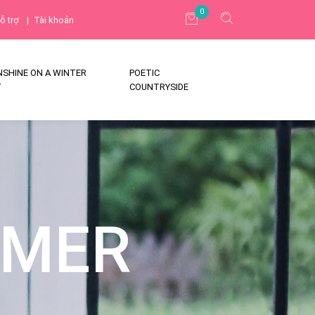
0
ỗ trợ
|
Tài khoản
NSHINE ON A WINTER
POETIC
Y
COUNTRYSIDE
MMER