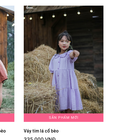
SẢN PHẨM MỚI
bèo
Váy tím lá cổ bèo
335.000 VNĐ