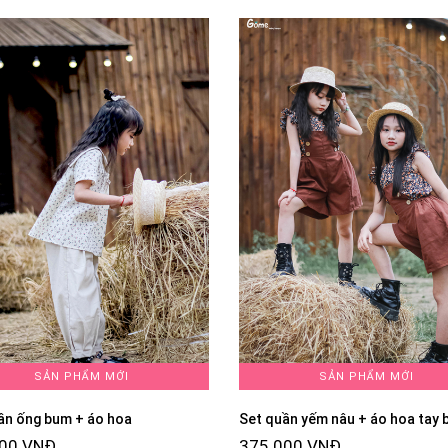
SẢN PHẨM MỚI
SẢN PHẨM MỚI
ần ống bum + áo hoa
Set quần yếm nâu + áo hoa tay 
000 VNĐ
375.000 VNĐ