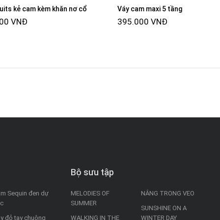
its kẻ cam kèm khăn nơ cổ
Váy cam maxi 5 tầng
000 VNĐ
395.000 VNĐ
Bộ sưu tập
m Sequin đen dự
MELODIES OF
NẮNG TRONG VEO
ệc
SUMMER
SUNSHINE ON A
y đỏ tay chuông
WALKING IN THE
WINTER DAY