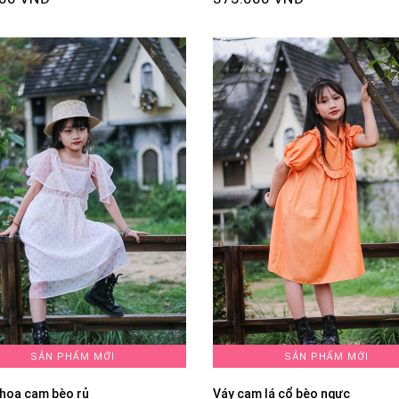
SẢN PHẨM MỚI
SẢN PHẨM MỚI
 hoa cam bèo rủ
Váy cam lá cổ bèo ngực