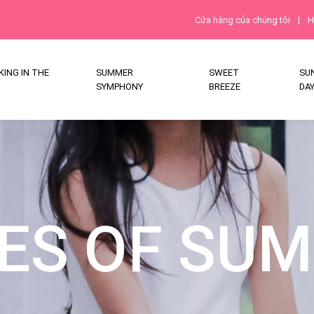
Cửa hàng của chúng tôi
|
H
ING IN THE
SUMMER
SWEET
SU
SYMPHONY
BREEZE
DA
ES OF SU